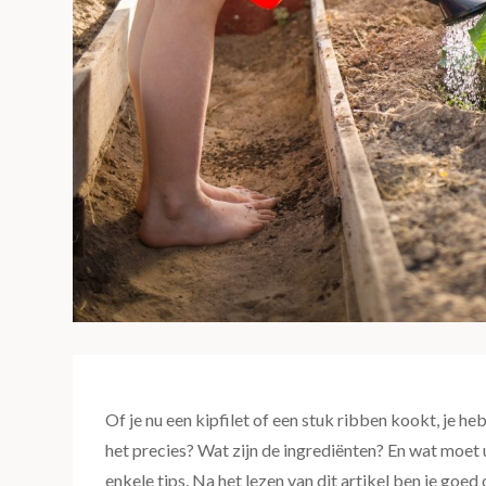
Of je nu een kipfilet of een stuk ribben kookt, je h
het precies? Wat zijn de ingrediënten? En wat moet
enkele tips. Na het lezen van dit artikel ben je goe