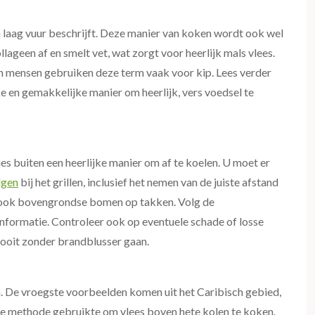
n laag vuur beschrijft. Deze manier van koken wordt ook wel
geen af ​​en smelt vet, wat zorgt voor heerlijk mals vlees.
n mensen gebruiken deze term vaak voor kip. Lees verder
ke en gemakkelijke manier om heerlijk, vers voedsel te
buiten een heerlijke manier om af te koelen. U moet er
lgen
bij het grillen, inclusief het nemen van de juiste afstand
 ook bovengrondse bomen op takken. Volg de
nformatie. Controleer ook op eventuele schade of losse
nooit zonder brandblusser gaan.
 De vroegste voorbeelden komen uit het Caribisch gebied,
e methode gebruikte om vlees boven hete kolen te koken.