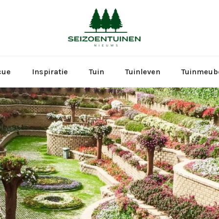
Seizoen
cue
Inspiratie
Tuin
Tuinleven
Tuinmeub