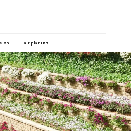
tuinen
elen
Tuinplanten