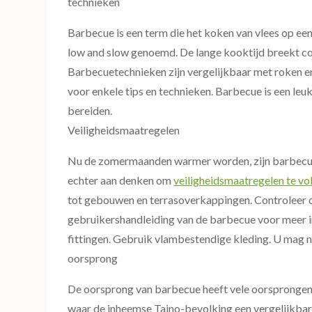
technieken
Barbecue is een term die het koken van vlees op ee
low and slow genoemd. De lange kooktijd breekt colla
Barbecuetechnieken zijn vergelijkbaar met roken e
voor enkele tips en technieken. Barbecue is een leu
bereiden.
Veiligheidsmaatregelen
Nu de zomermaanden warmer worden, zijn barbecues 
echter aan denken om
veiligheidsmaatregelen te vo
tot gebouwen en terrasoverkappingen. Controleer
gebruikershandleiding van de barbecue voor meer i
fittingen. Gebruik vlambestendige kleding. U mag 
oorsprong
De oorsprong van barbecue heeft vele oorsprongen.
waar de inheemse Taino-bevolking een vergelijkbar