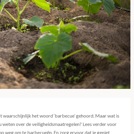
ebt waarschijnlijk het woord ‘barbecue’ gehoord. Maar wat is
 u weten over de veiligheidsmaatregelen? Lees verder voor
d op weg om te barbecueën. En zorg ervoor dat je geniet