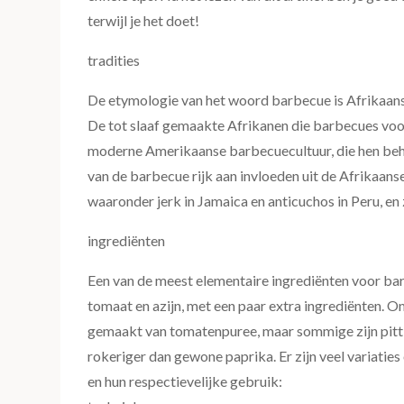
terwijl je het doet!
tradities
De etymologie van het woord barbecue is Afrikaans e
De tot slaaf gemaakte Afrikanen die barbecues voo
moderne Amerikaanse barbecuecultuur, die hen beha
van de barbecue rijk aan invloeden uit de Afrikaans
waaronder jerk in Jamaica en anticuchos in Peru, en 
ingrediënten
Een van de meest elementaire ingrediënten voor b
tomaat en azijn, met een paar extra ingrediënten. 
gemaakt van tomatenpuree, maar sommige zijn pitti
rokeriger dan gewone paprika. Er zijn veel variati
en hun respectievelijke gebruik: