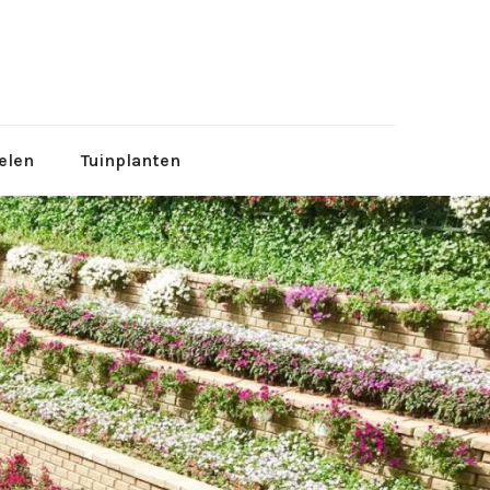
tuinen
elen
Tuinplanten