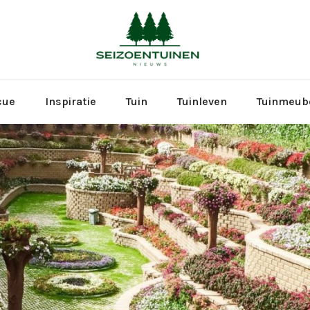
Seizoen
cue
Inspiratie
Tuin
Tuinleven
Tuinmeub