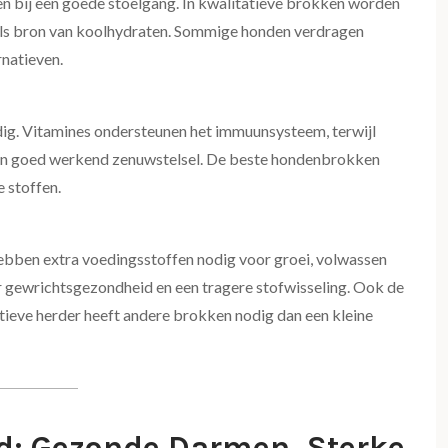
pen bij een goede stoelgang. In kwalitatieve brokken worden
 als bron van koolhydraten. Sommige honden verdragen
rnatieven.
ig. Vitamines ondersteunen het immuunsysteem, terwijl
 een goed werkend zenuwstelsel. De beste hondenbrokken
 stoffen.
hebben extra voedingsstoffen nodig voor groei, volwassen
r gewrichtsgezondheid en een tragere stofwisseling. Ook de
ctieve herder heeft andere brokken nodig dan een kleine
nd: Gezonde Darmen, Sterke