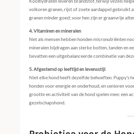
Koolhydraten leveren brandstof, terwijl vezels hel
volkoren granen, rijst of zoete aardappel gebruikt
granen minder goed; voor hen zijn er graanvrije alte
4. Vitaminen en mineralen
Net als mensen hebben honden micronutriënten nod
mineralen bijdragen aan sterke botten, tanden en
bevatten een uitgebalanceerde combinatie van deze
5. Afgestemd op leeftijd en levensstijl
Niet elke hond heeft dezelfde behoeften. Puppy’s 
honden voor energie en onderhoud, en senioren voo
grootte en activiteit van de hond spelen mee: een a
gezelschapshond.
Probiotica voor de Ho