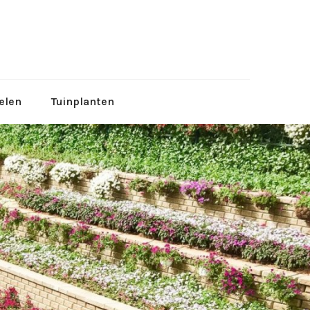
tuinen
elen
Tuinplanten