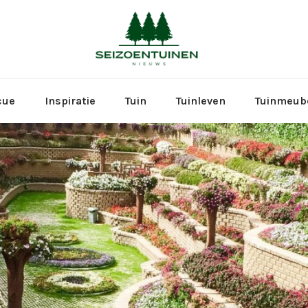
Seizoen
cue
Inspiratie
Tuin
Tuinleven
Tuinmeub