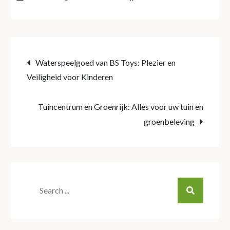
Post
Waterspeelgoed van BS Toys: Plezier en
Veiligheid voor Kinderen
navigation
Tuincentrum en Groenrijk: Alles voor uw tuin en
groenbeleving
Search
for: