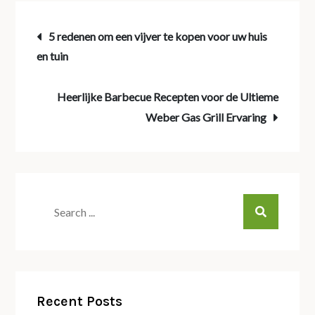
Post
5 redenen om een vijver te kopen voor uw huis
en tuin
navigation
Heerlijke Barbecue Recepten voor de Ultieme
Weber Gas Grill Ervaring
Search
for:
Recent Posts