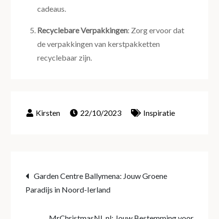
cadeaus.
Recyclebare Verpakkingen
: Zorg ervoor dat
de verpakkingen van kerstpakketten
recyclebaar zijn.
22/10/2023
Inspiratie
Post
Garden Centre Ballymena: Jouw Groene
Paradijs in Noord-Ierland
navigation
MrChristmasNL.nl: Jouw Bestemming voor