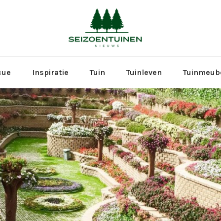
Seizoen
cue
Inspiratie
Tuin
Tuinleven
Tuinmeub