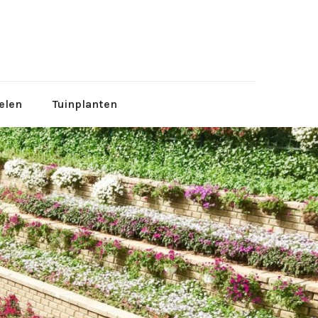
tuinen
elen
Tuinplanten