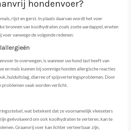
anvrij hondenvoer?
 maïs, rijst en gerst. In plaats daarvan wordt het voer
ijke bronnen van koolhydraten zoals zoete aardappel, erwten
rij voer vanwege de volgende redenen:
lallergieën
envoer te overwegen, is wanneer uw hond last heeft van
rwe en maïs kunnen bij sommige honden allergische reacties
uk, huiduitslag, diarree of spijsverteringsproblemen. Door
ze problemen vaak worden verlicht.
ingsstelsel, wat betekent dat ze voornamelijk vleeseters
s zijn geëvolueerd om ook koolhydraten te verteren, kan te
blemen. Graanvrij voer kan lichter verteerbaar zijn,