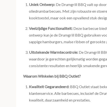
Uniek Ontwerp:
De Drumgrill BBQ valt op door z
oliedrumbarbecues. Met zijn robuuste en stoere u
kooktoestel, maar ook een opvallend stuk design i
Veelzijdige Functionaliteit:
Deze barbecue biedt v
ontwerp kun je de Drumgrill BBQ gebruiken voor 
sappige hamburgers, malse ribben of gerookte z
Uitstekende Warmtecontrole:
De Drumgrill BBQ
waardoor je gerechten gelijkmatig worden gegaa
consistente resultaten en heerlijk smakende ger
Waarom Winkelen bij BBQ Outlet?
Kwaliteit Gegarandeerd:
BBQ Outlet staat beke
klantenservice. Alle barbecues, inclusief de Dr
kwaliteit, duurzaamheid en prestaties.