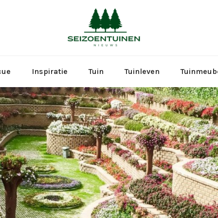
Seizoen
cue
Inspiratie
Tuin
Tuinleven
Tuinmeub