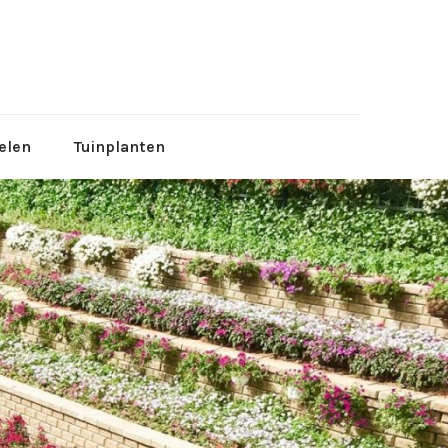
tuinen
elen
Tuinplanten