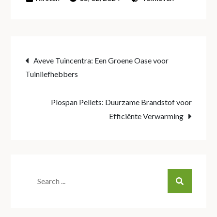
Post
Aveve Tuincentra: Een Groene Oase voor
Tuinliefhebbers
navigation
Plospan Pellets: Duurzame Brandstof voor
Efficiënte Verwarming
Search
for: