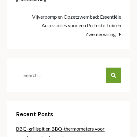
navigation
Vijverpomp en Opzetzwembad: Essentiële
Accessoires voor een Perfecte Tuin en
Zwemervaring
Search
for:
Recent Posts
BBQ-grillspit en BBQ-thermometers voor